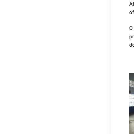
A
of
O
p
do