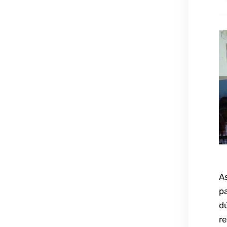
A
p
dú
r