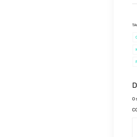
TA
D
O 
C