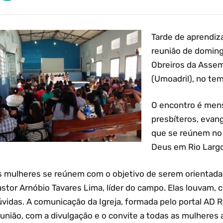
Tarde de aprendiz
reunião de doming
Obreiros da Assem
(Umoadril), no tem
O encontro é mensa
presbíteros, evang
que se reúnem no
Deus em Rio Largo
s mulheres se reúnem com o objetivo de serem orientadas
astor Arnóbio Tavares Lima, líder do campo. Elas louvam
vidas. A comunicação da Igreja, formada pelo portal AD R
eunião, com a divulgação e o convite a todas as mulheres