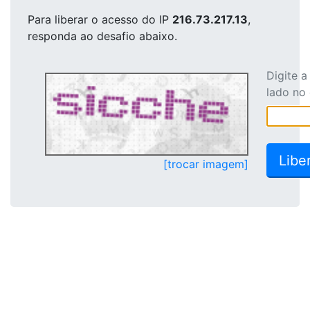
Para liberar o acesso
do IP
216.73.217.13
,
responda ao desafio abaixo.
Digite 
lado no
[trocar imagem]