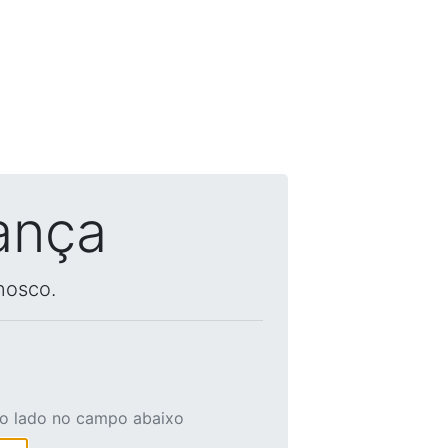
ança
nosco.
ao lado no campo abaixo