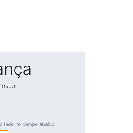
ança
nosco.
ao lado no campo abaixo