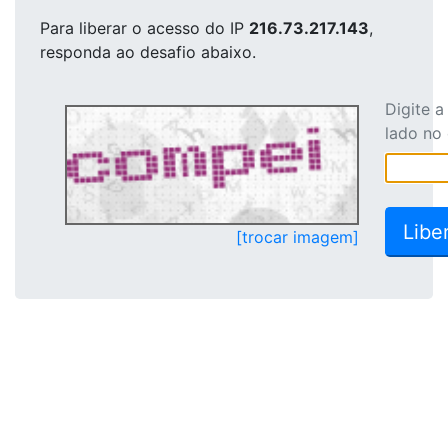
Para liberar o acesso
do IP
216.73.217.143
,
responda ao desafio abaixo.
Digite 
lado no
[trocar imagem]