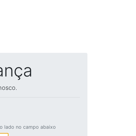
ança
nosco.
ao lado no campo abaixo