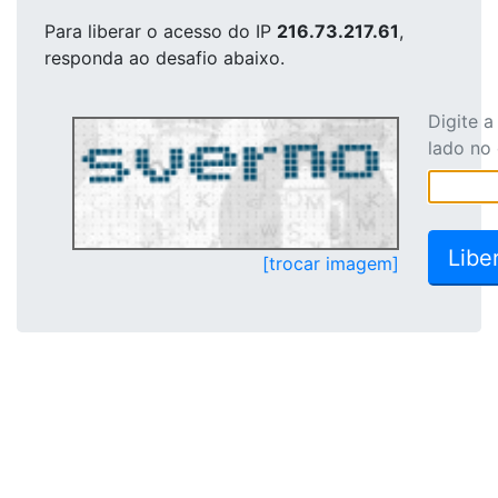
Para liberar o acesso
do IP
216.73.217.61
,
responda ao desafio abaixo.
Digite 
lado no
[trocar imagem]