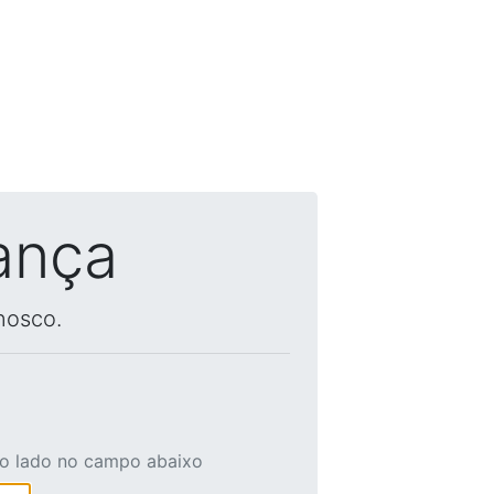
ança
nosco.
ao lado no campo abaixo