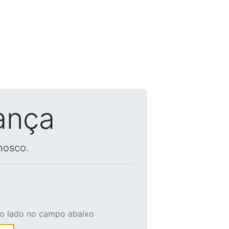
ança
nosco.
ao lado no campo abaixo