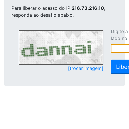
Para liberar o acesso
do IP
216.73.216.10
,
responda ao desafio abaixo.
Digite 
lado no
[trocar imagem]