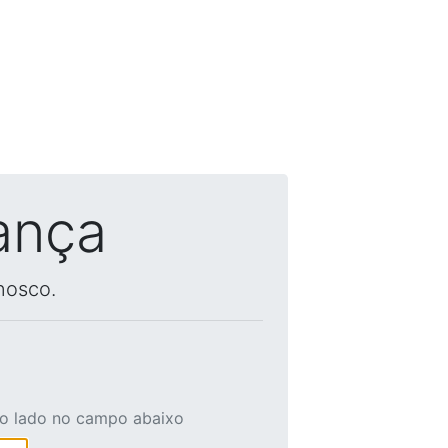
ança
nosco.
ao lado no campo abaixo