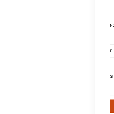
N
E
SI