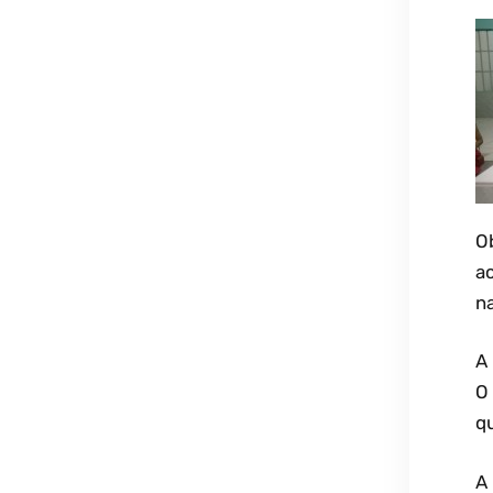
O
ac
na
A
O 
q
A 