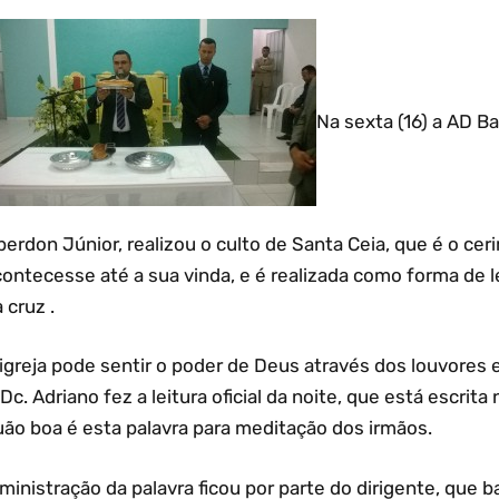
Na sexta (16) a AD Ba
berdon Júnior, realizou o culto de Santa Ceia, que é o c
ontecesse até a sua vinda, e é realizada como forma de l
 cruz .
 igreja pode sentir o poder de Deus através dos louvores
Dc. Adriano fez a leitura oficial da noite, que está escrita n
uão boa é esta palavra para meditação dos irmãos.
ministração da palavra ficou por parte do dirigente, que 