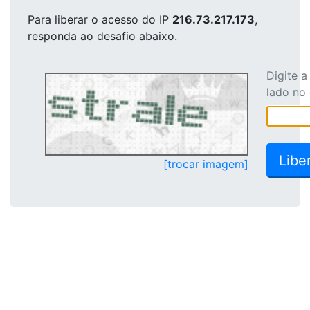
Para liberar o acesso
do IP
216.73.217.173
,
responda ao desafio abaixo.
Digite 
lado no
[trocar imagem]