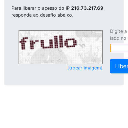
Para liberar o acesso
do IP
216.73.217.69
,
responda ao desafio abaixo.
Digite 
lado no
[trocar imagem]