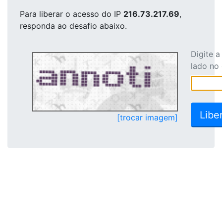
Para liberar o acesso
do IP
216.73.217.69
,
responda ao desafio abaixo.
Digite 
lado no
[trocar imagem]