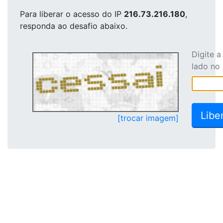
Para liberar o acesso
do IP
216.73.216.180
,
responda ao desafio abaixo.
Digite 
lado no
[trocar imagem]