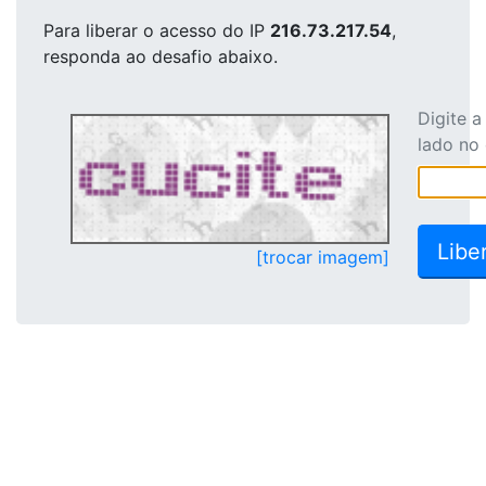
Para liberar o acesso
do IP
216.73.217.54
,
responda ao desafio abaixo.
Digite 
lado no
[trocar imagem]