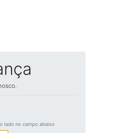
ança
nosco.
ao lado no campo abaixo