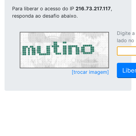
Para liberar o acesso
do IP
216.73.217.117
,
responda ao desafio abaixo.
Digite 
lado no
[trocar imagem]