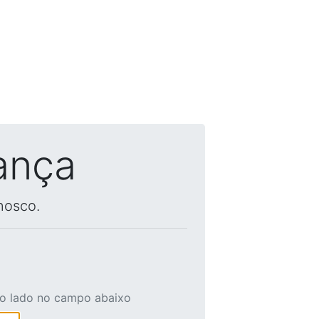
ança
nosco.
ao lado no campo abaixo