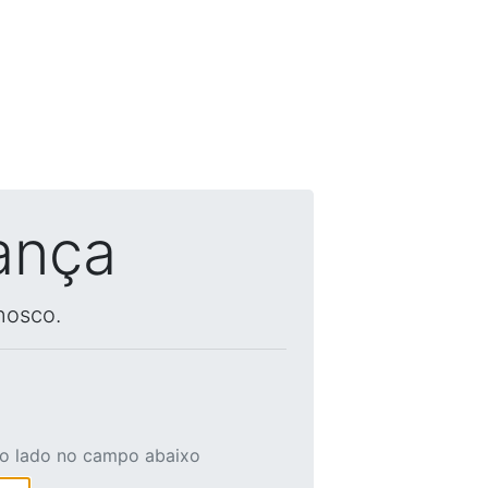
ança
nosco.
ao lado no campo abaixo