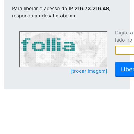
Para liberar o acesso
do IP
216.73.216.48
,
responda ao desafio abaixo.
Digite 
lado no
[trocar imagem]