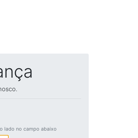
ança
nosco.
ao lado no campo abaixo