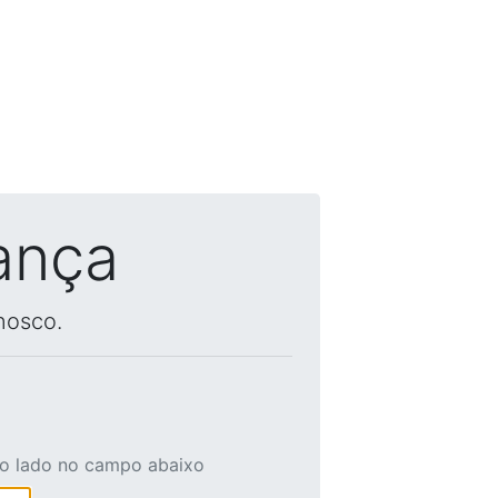
ança
nosco.
ao lado no campo abaixo