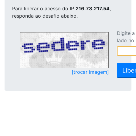
Para liberar o acesso
do IP
216.73.217.54
,
responda ao desafio abaixo.
Digite 
lado no
[trocar imagem]