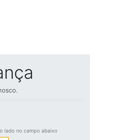
ança
nosco.
ao lado no campo abaixo