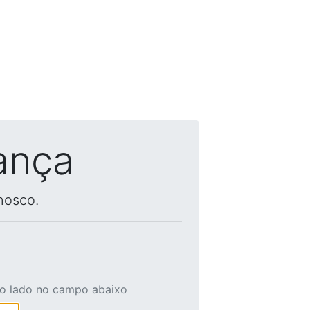
ança
nosco.
ao lado no campo abaixo