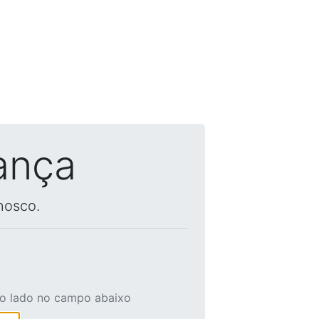
ança
nosco.
ao lado no campo abaixo