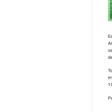
E
Ar
s
d
T
i
1 
P