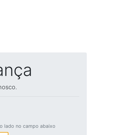
ança
nosco.
ao lado no campo abaixo