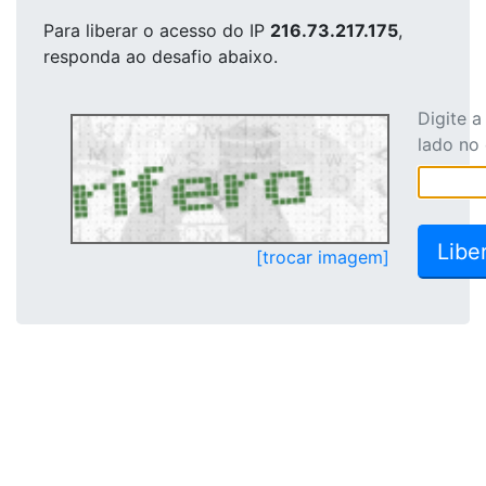
Para liberar o acesso
do IP
216.73.217.175
,
responda ao desafio abaixo.
Digite 
lado no
[trocar imagem]