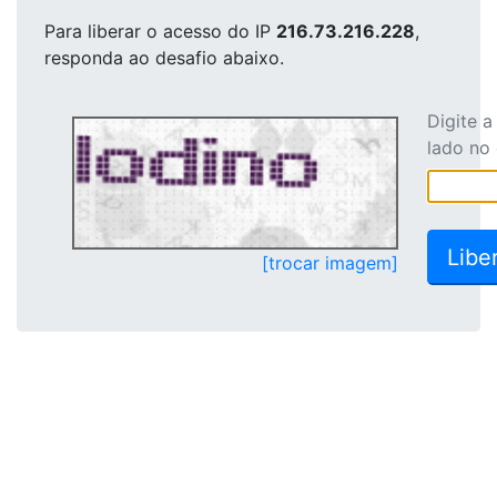
Para liberar o acesso
do IP
216.73.216.228
,
responda ao desafio abaixo.
Digite 
lado no
[trocar imagem]